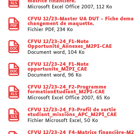
matrice financière.
Microsoft Excel Office 2007
,
112 Ko
CFVU 12/23-Master UA DUT - Fiche dem
changement de maquette.
Fichier PDF
,
234 Ko
CFVU 12/23-24_F1-Note
Opportunité_Annexes_M2PI-CAE
Document word
,
104 Ko
CFVU 12/23-24_F1-Note
opportunite_M2PI_CAE
Document word
,
96 Ko
CFVU 12/23-24_F2-Programme
formationEtudiant_M2PI-CAE
Microsoft Excel Office 2007
,
65 Ko
CFVU 12/23-24_F3-Profil de sortie
etudiant_missions_APC_M2PI_CAE
Fichier Microsoft Excel
,
50 Ko
CFVU 12/23-24_F4-Matrice financière-M2