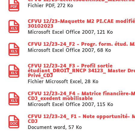
Fichier PDF
,
272 Ko
CFVU 12/23-Maquette M2 PI.CAE modifié
30102023
Microsoft Excel Office 2007
,
121 Ko
CFVU 12/23-24_F2 - Progr. form. étud. 
Microsoft Excel Office 2007
,
68 Ko
CFVU 12/23-24_F3 - Profil sortie
étudiant_DROIT_RNCP 34123_ Master Dro
Privé_CDJ
Fichier Microsoft Excel
,
28 Ko
CFVU 12/23-24_F4 - Matrice financière-
CDJ_exedent mobilisable
Microsoft Excel Office 2007
,
115 Ko
CFVU 12/23-24_ F1 - Note opportunité- 
CDJ
Document word
,
57 Ko