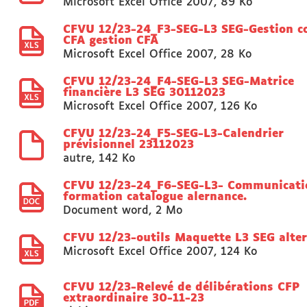
Microsoft Excel Office 2007
,
89 Ko
CFVU 12/23-24_F3-SEG-L3 SEG-Gestion c
CFA gestion CFA
Microsoft Excel Office 2007
,
28 Ko
CFVU 12/23-24_F4-SEG-L3 SEG-Matrice
financière L3 SEG 30112023
Microsoft Excel Office 2007
,
126 Ko
CFVU 12/23-24_F5-SEG-L3-Calendrier
prévisionnel 23112023
autre
,
142 Ko
CFVU 12/23-24_F6-SEG-L3- Communicati
formation catalogue alernance.
Document word
,
2 Mo
CFVU 12/23-outils Maquette L3 SEG alte
Microsoft Excel Office 2007
,
124 Ko
CFVU 12/23-Relevé de délibérations CFP
extraordinaire 30-11-23