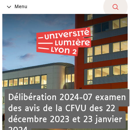
Aller
Navigation
Accès
Connexion
Menu
Ouvrir
au
directs
le
contenu
Délibération 2024-07 examen
des avis de la CFVU des 22
décembre 2023 et 23 janvier