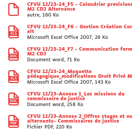
CFVU 12/23-24_F5 - Calendrier prevision
M2 CDJ Alternance
autre
,
160 Ko
CFVU 12/23-24_F6 - Gestion Création Co
alt
Microsoft Excel Office 2007
,
26 Ko
CFVU 12/23-24_F7 - Communication form
M2 CDJ
Document word
,
71 Ko
CFVU 12/23-24_Maquette
pédagogique_modifications Droit Privé 
Microsoft Excel Office 2007
,
143 Ko
CFVU 12/23-Annexe 1_Les missions du
commissaire de justice
Document word
,
258 Ko
CFVU 12/23-Annexe 2_Offres stages et o
alternants- Commissaires de justice
Fichier PDF
,
220 Ko