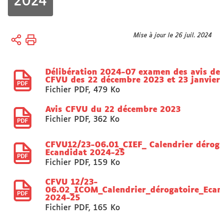
2024
Vous
Mise à jour le 26 juil. 2024
Accueil
êtes
Université
ici :
Délibération 2024-07 examen des avis de
Organisation
CFVU des 22 décembre 2023 et 23 janvie
Conseils,
Fichier PDF
,
479 Ko
Commissions,
Sections
Avis CFVU du 22 décembre 2023
Fichier PDF
,
362 Ko
disciplinaires
CA
CFVU12/23-06.01_CIEF_ Calendrier dérog
Ecandidat 2024-25
Fichier PDF
,
159 Ko
CFVU 12/23-
06.02_ICOM_Calendrier_dérogatoire_Eca
2024-25
Fichier PDF
,
165 Ko