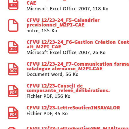
CAE
Microsoft Excel Office 2007
,
118 Ko
CFVU 12/23-24_F5-Calendrier
previsionnel_M2PI-CAE
autre
,
155 Ko
CFVU 12/23-24_F6-Gestion Création Cont
alt_M2PI_CAE
Microsoft Excel Office 2007
,
26 Ko
CFVU 12/23-24_F7-Communication forma
catalogue alernance_M2PI.CAE
Document word
,
56 Ko
CFVU 12/23-Conseil de
composante_relevé_délibérations.
Fichier PDF
,
156 Ko
CFVU 12/23-LettreSoutienINSAVALOR
Fichier PDF
,
45 Ko
CFVU 12/23-LettreSoutienSEB_M2Alterna