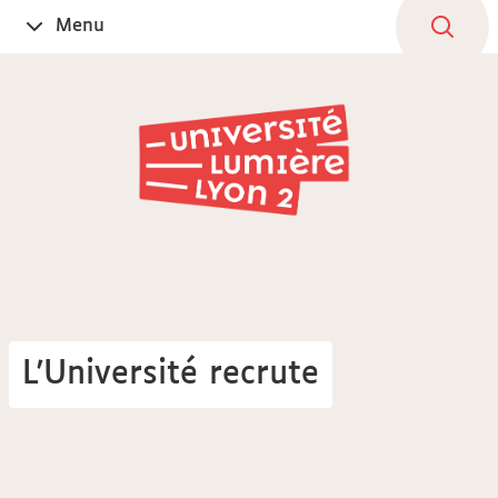
Aller
Navigation
Accès
Connexion
Menu
Ouvrir
au
directs
le
contenu
L'Université recrute