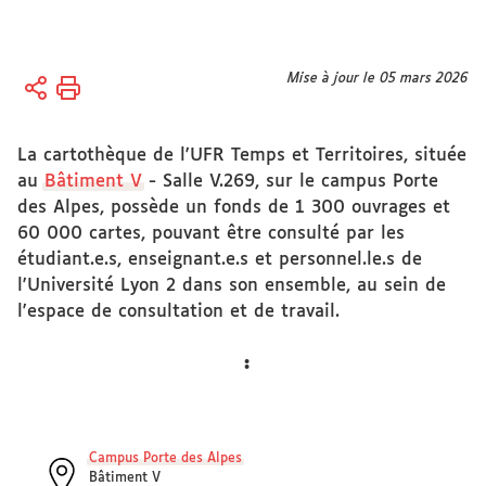
Vous
Mise à jour le 05 mars 2026
Accueil
êtes
Sciences
ici :
et société
La cartothèque de l'UFR Temps et Territoires, située
au
Bâtiment V
- Salle V.269, sur le campus Porte
Patrimoine
des Alpes, possède un fonds de 1 300 ouvrages et
scientifique
60 000 cartes, pouvant être consulté par les
étudiant.e.s, enseignant.e.s et personnel.le.s de
Cartothèque
l'Université Lyon 2 dans son ensemble, au sein de
l'espace de consultation et de travail.
:
Campus Porte des Alpes
Bâtiment V