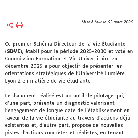
Vous
Mise à jour le 05 mars 2026
Accueil
êtes
Vie des
ici :
campus
Ce premier Schéma Directeur de la Vie Étudiante
(
SDVE
), établi pour la période 2025-2030 et voté en
Initiatives
Commission Formation et Vie Universitaire en
étudiantes
décembre 2025 a pour objectif de présenter les
Schéma
orientations stratégiques de l’Université Lumière
directeur
Lyon 2 en matière de vie étudiante.
de la vie
étudiante
Le document réalisé est un outil de pilotage qui,
d’une part, présente un diagnostic valorisant
l’engagement de longue date de l’établissement en
faveur de la vie étudiante au travers d’actions déjà
existantes et, d’autre part, propose de nouvelles
pistes d’actions concrètes et réalistes, en tenant