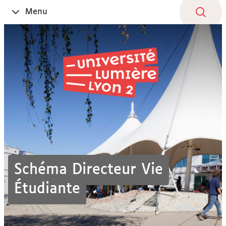
Aller
Navigation
Accès
Connexion
Menu
Ouvrir
au
directs
le
contenu
Schéma Directeur Vie
Étudiante