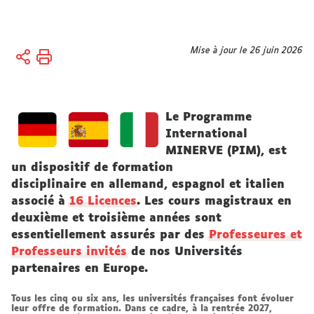
Vous
Mise à jour le 26 juin 2026
Accueil
êtes
Formation
ici :
Internationaliser
Le Programme
vos études
International
MINERVE
MINERVE (PIM), est
un dispositif de formation
disciplinaire en allemand, espagnol et italien
associé à
16 Licences
. Les cours magistraux en
deuxième et troisième années sont
essentiellement assurés par des
Professeures et
Professeurs invités
de nos Universités
partenaires en Europe.
Tous les cinq ou six ans, les universités françaises font évoluer
leur offre de formation. Dans ce cadre, à la rentrée 2027,