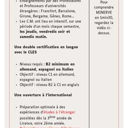
Enseignements par des Professeures
Pour
et Professeurs d’universités
comprendre
étrangères : Francfort, Barcelone,
MINERVE
Girone, Bergame, Gênes, Rome...
en 1min30,
Les C.M. ont lieu en intensif, sur une
regardez la
période d'un mois chaque semestre,
vidéo ci-
les jeudis, vendredis soir et
dessus.
samedis matin.
Une double certification en langue
avec le
CLES
Niveau requis :
B2 minimum
en
allemand, espagnol ou italien
Objectif : niveau C1 en allemand,
espagnol ou italien
Objectif : niveau B2 à C1 en anglais
Une ouverture à l’international
Préparation optimale à des
expériences d’
études à l'étranger
ème
possibles dès la 3
année de
Licence, voire 2ème année.