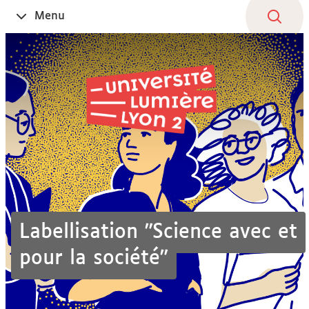
Aller
Navigation
Accès
Connexion
Menu
Ouvrir
au
directs
le
contenu
Labellisation "Science avec et
pour la société"