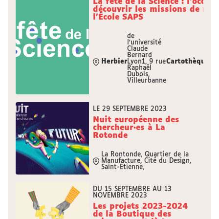
La fête de la Science : l'occas
découvrir les missions de méd
l'École SAPS
de
l'université
Claude
,
Bernard
Uni
Herbier
Lyon1, 9 rue
Cartothèque
Lu
Raphaël
Lyo
Dubois,
Villeurbanne
LE 29 SEPTEMBRE 2023
Nuit européenne des
chercheur·es à La
Rotonde
La Rontonde, Quartier de la
Manufacture, Cité du Design,
Saint-Étienne,
DU 15 SEPTEMBRE AU 13
NOVEMBRE 2023
Les projets 2023-2024
de la Boutique des