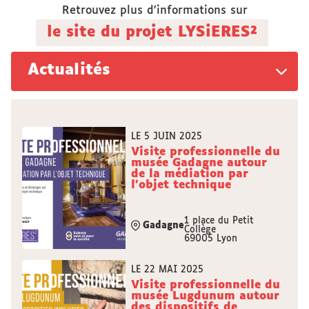
Retrouvez plus d'informations sur
le site du projet LYSiERES²
Actualités
LE 5 JUIN 2025
Visite professionnelle du
musée Gadagne autour
de la médiation par
l'objet technique
1 place du Petit
Gadagne
Collège
69005 Lyon
LE 22 MAI 2025
Visite professionnelle du
musée Lugdunum autour
des dispositifs de