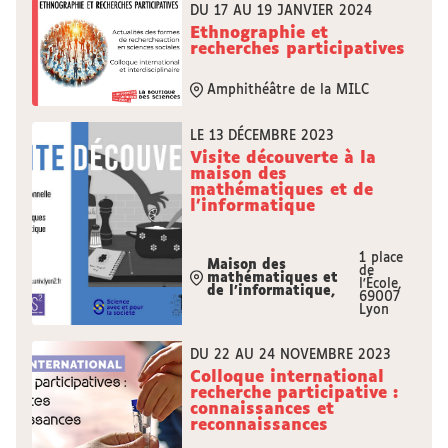
DU 17 AU 19 JANVIER 2024
Ethnographie et
recherches participatives
Amphithéâtre de la MILC
LE 13 DÉCEMBRE 2023
Visite découverte à la
maison des
mathématiques et de
l'informatique
1 place
Maison des
de
mathématiques et
l'École,
de l'informatique,
69007
Lyon
DU 22 AU 24 NOVEMBRE 2023
Colloque international
recherche participative :
connaissances et
reconnaissances