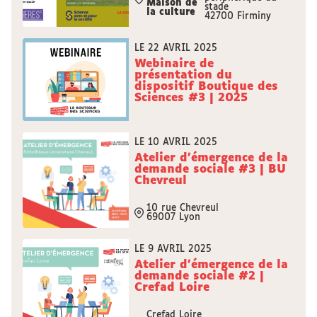
Maison de
stade
la culture
42700 Firminy
LE 22 AVRIL 2025
Webinaire de
présentation du
dispositif Boutique des
Sciences #3 | 2025
LE 10 AVRIL 2025
Atelier d'émergence de la
demande sociale #3 | BU
Chevreul
10 rue Chevreul
69007 Lyon
LE 9 AVRIL 2025
Atelier d'émergence de la
demande sociale #2 |
Crefad Loire
Crefad Loire