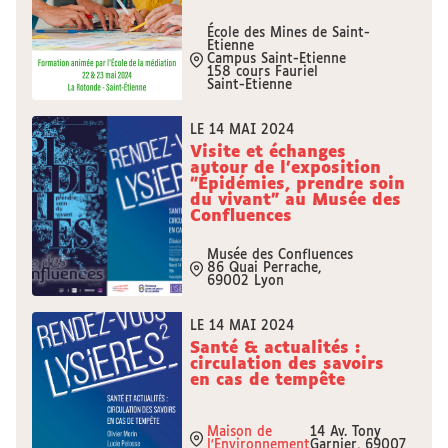
École des Mines de Saint-
Etienne
Campus Saint-Etienne
158 cours Fauriel
Saint-Etienne
LE 14 MAI 2024
Visite et échanges
autour de l'exposition
"Épidémies, prendre soin
du vivant" au Musée des
Confluences
Musée des Confluences
86 Quai Perrache,
69002 Lyon
LE 14 MAI 2024
Santé & actualités :
circulation des savoirs
en cas de tempête
Maison de
14 Av. Tony
l'Environnement
Garnier, 69007