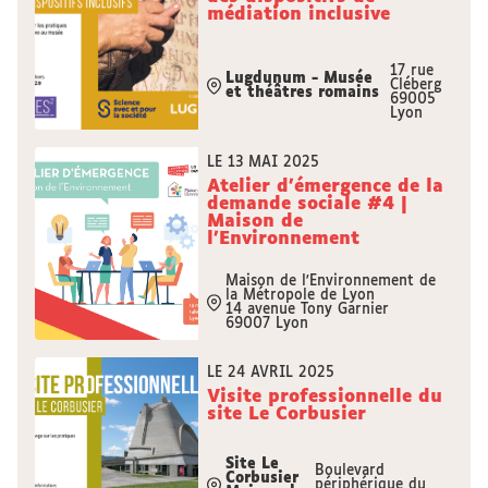
médiation inclusive
17 rue
Lugdunum - Musée
Cléberg
et théâtres romains
69005
Lyon
LE 13 MAI 2025
Atelier d'émergence de la
demande sociale #4 |
Maison de
l'Environnement
Maison de l'Environnement de
la Métropole de Lyon
14 avenue Tony Garnier
69007 Lyon
LE 24 AVRIL 2025
Visite professionnelle du
site Le Corbusier
Site Le
Boulevard
Corbusier
périphérique du