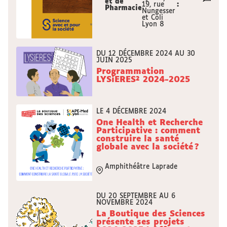
et de
19, rue
:
Bla
Pharmacie
Nungesser
et Coli
Lyon 8
DU 12 DÉCEMBRE 2024 AU 30
JUIN 2025
Programmation
LYSiERES² 2024-2025
LE 4 DÉCEMBRE 2024
One Health et Recherche
Participative : comment
construire la santé
globale avec la société ?
Amphithéâtre Laprade
DU 20 SEPTEMBRE AU 6
NOVEMBRE 2024
La Boutique des Sciences
présente ses projets