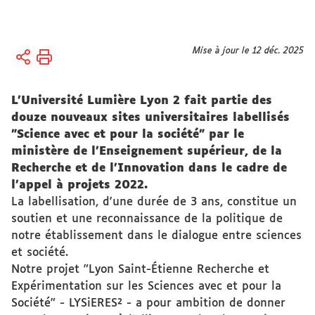
Vous
Mise à jour le 12 déc. 2025
Accueil
êtes
ici :
Université
L’Université Lumière Lyon 2 fait partie des
Les
douze nouveaux sites universitaires labellisés
grands
"Science avec et pour la société" par le
projets
ministère de l’Enseignement supérieur, de la
Science
Recherche et de l’Innovation dans le cadre de
avec et
l’appel à projets 2022.
pour la
La labellisation, d'une durée de 3 ans, constitue un
société
soutien et une reconnaissance de la politique de
notre établissement dans le dialogue entre sciences
et société.
Notre projet "Lyon Saint-Étienne Recherche et
Expérimentation sur les Sciences avec et pour la
Société" - LYSiERES² - a pour ambition de donner