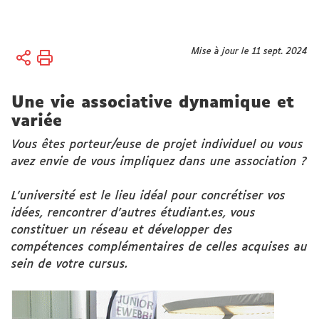
Vous
Mise à jour le 11 sept. 2024
Accueil
êtes
Vie des
ici :
campus
Une vie associative dynamique et
Vie
variée
associative
Annuaire,
Vous êtes porteur/euse de projet individuel ou vous
création
avez envie de vous impliquez dans une association ?
d'une
association,
L’université est le lieu idéal pour concrétiser vos
aides et
idées, rencontrer d’autres étudiant.es, vous
ressources
constituer un réseau et développer des
compétences complémentaires de celles acquises au
sein de votre cursus.