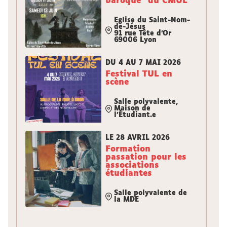
baroque" du CMUL
Eglise du Saint-Nom-
de-Jésus
91 rue Tête d'Or
69006 Lyon
DU 4 AU 7 MAI 2026
Festival TUL en
scène
Salle polyvalente,
Maison de
l'Étudiant.e
LE 28 AVRIL 2026
Formation
passation pour les
associations
étudiantes
Salle polyvalente de
la MDE