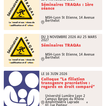
Séminaires TRAQAs : 1ère
séance
MSH-Lyon St Etienne, 14 Avenue
Berthelot
DU 3 NOVEMBRE 2026 AU 25 MARS
2027
Séminaires TRAQAs
MSH-Lyon St Etienne, 14 Avenue
Berthelot
LE 16 JUIN 2026
Colloque "La filiation
transgenre procréative :
regards en droit comparé"
Université Lumière Lyon 2
Campus Berges du Rhône
Amphithéâtre Laprade
e
61 rue Pasteur