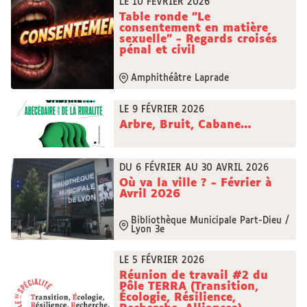
LE 10 FÉVRIER 2026
Table ronde "Le
consentement en matière
sexuelle" - Regards croisés
pénal et civil
Amphithéâtre Laprade
LE 9 FÉVRIER 2026
Arbre, Bruit, Cabane…
DU 6 FÉVRIER AU 30 AVRIL 2026
Où va la ville ? - Février à
Avril 2026
Bibliothèque Municipale Part-Dieu /
Lyon 3e
LE 5 FÉVRIER 2026
Réunion de travail #2 du
Pôle TERRA (Transition,
Écologie, Résilience,