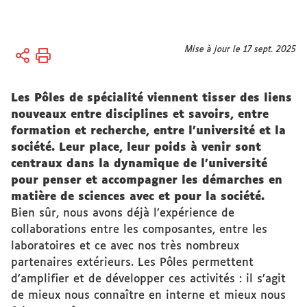
Vous
Mise à jour le 17 sept. 2025
Accueil
êtes
Sciences
ici :
et société
Les Pôles de spécialité viennent tisser des liens
nouveaux entre disciplines et savoirs, entre
Engagement
formation et recherche, entre l’université et la
Les pôles
société. Leur place, leur poids à venir sont
de
centraux dans la dynamique de l’université
spécialités
pour penser et accompagner les démarches en
matière de sciences avec et pour la société.
Bien sûr, nous avons déjà l’expérience de
collaborations entre les composantes, entre les
laboratoires et ce avec nos très nombreux
partenaires extérieurs. Les Pôles permettent
d’amplifier et de développer ces activités : il s’agit
de mieux nous connaître en interne et mieux nous