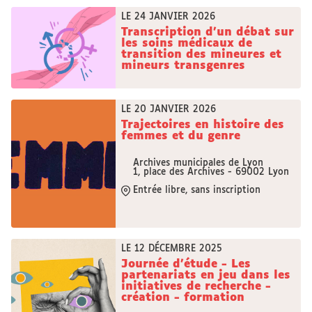
LE 24 JANVIER 2026
Transcription d’un débat sur
les soins médicaux de
transition des mineures et
mineurs transgenres
LE 20 JANVIER 2026
Trajectoires en histoire des
femmes et du genre
Archives municipales de Lyon
1, place des Archives - 69002 Lyon
Entrée libre, sans inscription
LE 12 DÉCEMBRE 2025
Journée d'étude - Les
partenariats en jeu dans les
initiatives de recherche -
création - formation