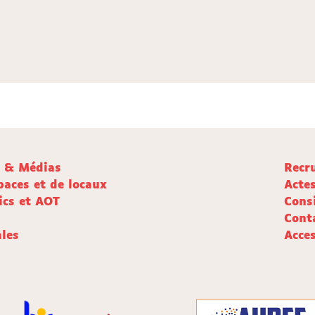
e & Médias
Recr
paces et de locaux
Acte
ics et AOT
Cons
Cont
les
Acces