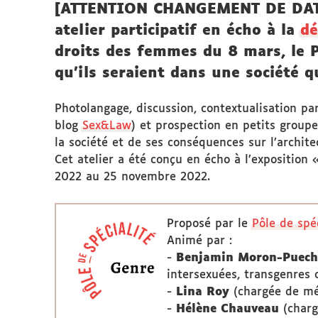
[ATTENTION CHANGEMENT DE DATE 
atelier participatif en écho à la
dé
droits des femmes du 8 mars, le P
qu’ils seraient dans une société q
Photolangage, discussion, contextualisation pa
blog
Sex&Law
) et prospection en petits group
la société et de ses conséquences sur l’archite
Cet atelier a été conçu en écho à l’exposition 
2022 au 25 novembre 2022.
Proposé par le
Pôle de spé
Animé par :
-
Benjamin Moron-Puech
intersexuées, transgenres o
-
Lina Roy
(chargée de méd
-
Hélène Chauveau
(charg