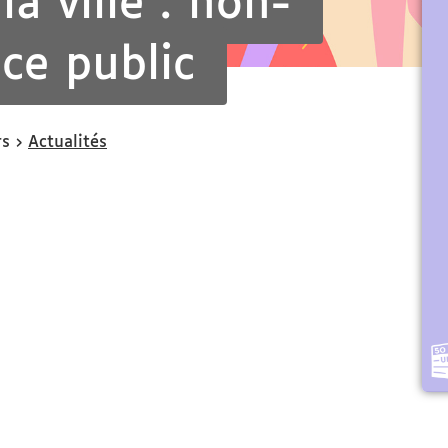
a ville : non-
ace public
rs
Actualités