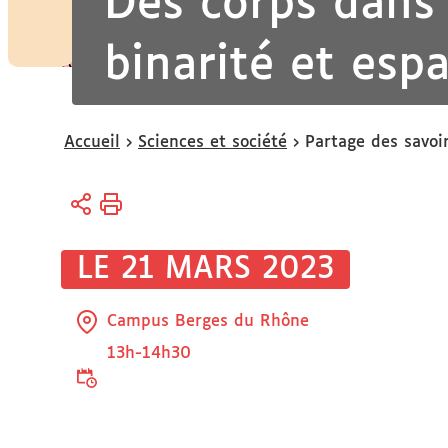
Des corps dans l
binarité et esp
Vous
Accueil
Sciences et société
Partage des savoi
êtes
ici :
LE 21 MARS 2023
Campus Berges du Rhône
13h-14h30