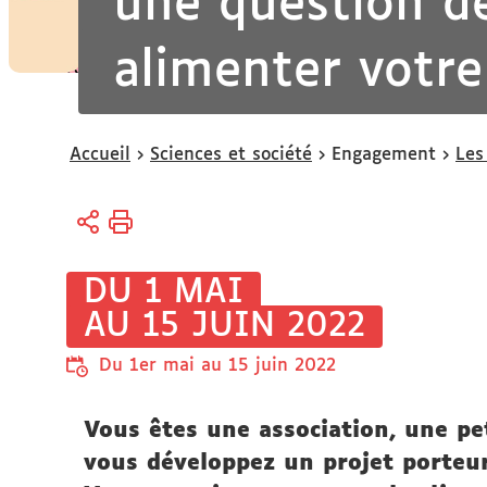
une question d
alimenter votre
Vous
Accueil
Sciences et société
Engagement
Les
êtes
ici :
DU 1 MAI
AU 15 JUIN 2022
Du 1er mai au 15 juin 2022
Vous êtes une association, une pet
vous développez un projet porteur 