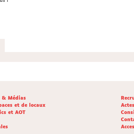
us !
e & Médias
Recr
paces et de locaux
Acte
ics et AOT
Cons
Cont
les
Acces