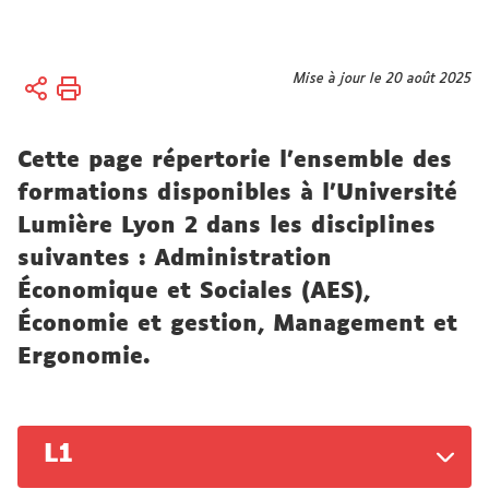
Vous
Mise à jour le 20 août 2025
Accueil
êtes
ici :
Formation
Cette page répertorie l'ensemble des
Notre
offre de
formations disponibles à l'Université
formation
Lumière Lyon 2 dans les disciplines
suivantes : Administration
Économique et Sociales (AES),
Économie et gestion, Management et
Ergonomie.
L1