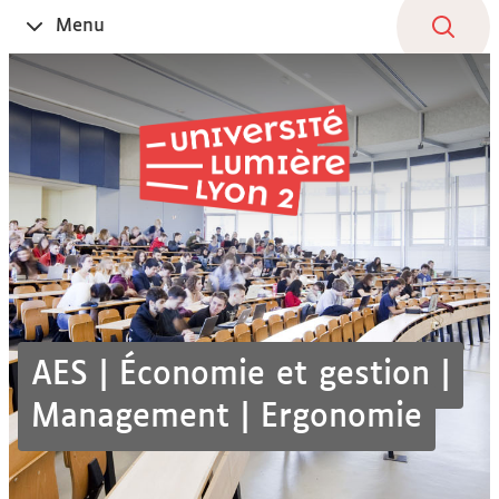
Aller
Navigation
Accès
Connexion
Menu
Ouvrir
au
directs
le
contenu
AES | Économie et gestion |
Management | Ergonomie