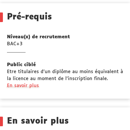
Stage(s)
Pré-requis
Niveau(x) de recrutement
BAC+3
Public ciblé
Etre titulaires d’un diplôme au moins équivalent à
la licence au moment de l’inscription finale.
à
En savoir plus
propos
des
Public
ciblé
En savoir plus