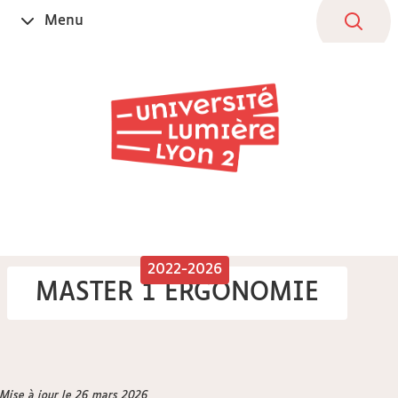
Aller
Navigation
Accès
Connexion
Menu
Ouvrir
au
directs
le
contenu
2022-2026
MASTER 1 ERGONOMIE
Vous
Mise à jour le 26 mars 2026