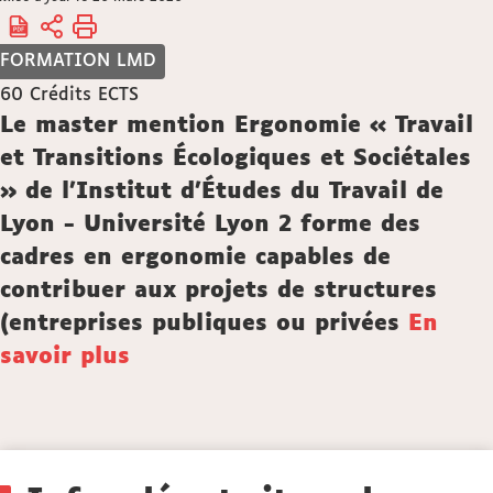
Accueil
êtes
ici :
FORMATION LMD
60
Crédits ECTS
Description
Le master mention Ergonomie « Travail
et Transitions Écologiques et Sociétales
» de l'Institut d'Études du Travail de
Lyon - Université Lyon 2 forme des
cadres en ergonomie capables de
contribuer aux projets de structures
(entreprises publiques ou privées
En
savoir plus
Détails