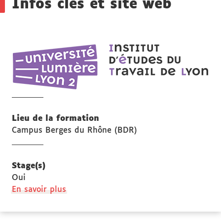
Infos clés et site web
IET
Ins
d'é
du
tra
de
Lieu de la formation
Lyo
Campus Berges du Rhône (BDR)
Stage(s)
Oui
à
En savoir plus
propos
des