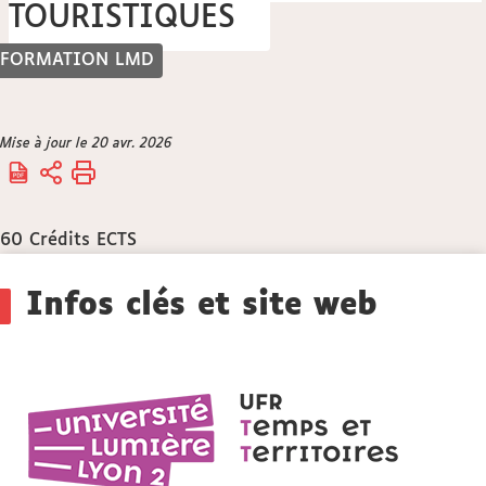
TOURISTIQUES
FORMATION LMD
Vous
Mise à jour le 20 avr. 2026
Accueil
êtes
ici :
60
Crédits ECTS
Détails
Infos clés et site web
UFR
Temps
et
territoires