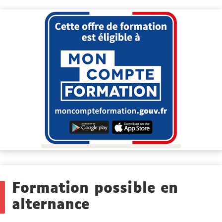
Public
ciblé
Formation possible en
alternance