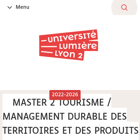
Aller
Navigation
Accès
Connexion
Menu
Ouvrir
au
directs
le
contenu
2022-2026
MASTER 2 TOURISME /
MANAGEMENT DURABLE DES
TERRITOIRES ET DES PRODUITS