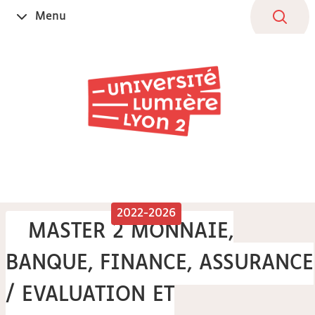
Aller
Navigation
Accès
Connexion
Menu
Ouvrir
au
directs
le
contenu
2022-2026
MASTER 2 MONNAIE,
BANQUE, FINANCE, ASSURANCE
/ EVALUATION ET