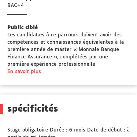
BAC+4
Public ciblé
Les candidat.es à ce parcours doivent avoir des
compétences et connaissances équivalentes à la
première année de master « Monnaie Banque
Finance Assurance », complétées par une
première expérience professionnelle
à
En savoir plus
propos
des
Public
ciblé
spécificités
Stage obligatoire Durée : 6 mois Date de début : à