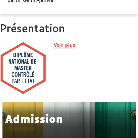
partir de mi-janvier
Présentation
de
Voir plus
détails
Admission