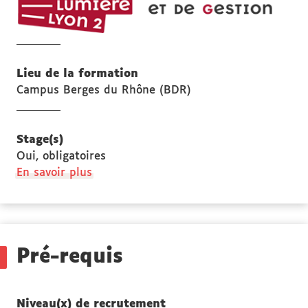
sci
éc
et
de
Lieu de la formation
ges
Campus Berges du Rhône (BDR)
Stage(s)
Oui, obligatoires
à
En savoir plus
propos
des
Stage(s)
Pré-requis
Niveau(x) de recrutement