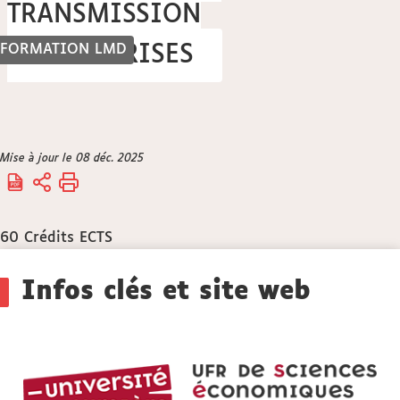
TRANSMISSION
FORMATION LMD
D'ENTREPRISES
Vous
Mise à jour le 08 déc. 2025
Accueil
êtes
ici :
60
Crédits ECTS
Détails
Infos clés et site web
UF
SE