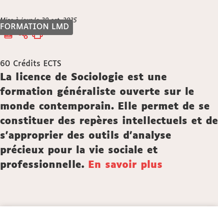
Vous
Mise à jour le 30 oct. 2025
Accueil
FORMATION LMD
êtes
ici :
60
Crédits ECTS
Description
La licence de Sociologie est une
formation généraliste ouverte sur le
monde contemporain. Elle permet de se
constituer des repères intellectuels et de
s’approprier des outils d’analyse
précieux pour la vie sociale et
professionnelle.
En savoir plus
Détails