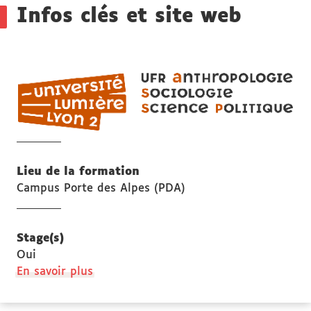
Infos clés et site web
UF
AS
ant
soc
et
sci
Lieu de la formation
pol
Campus Porte des Alpes (PDA)
Stage(s)
Oui
à
En savoir plus
propos
des