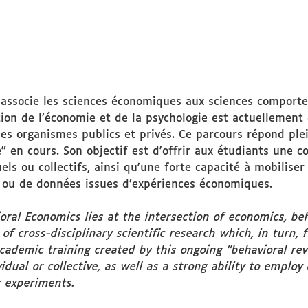
Public
ciblé
associe les sciences économiques aux sciences comportem
ction de l’économie et de la psychologie est actuellement
es organismes publics et privés. Ce parcours répond pl
" en cours. Son objectif est d'offrir aux étudiants un
els ou collectifs, ainsi qu'une forte capacité à mobiliser
ta ou de données issues d’expériences économiques.
ral Economics lies at the intersection of economics, beha
of cross-disciplinary scientific research which, in turn, 
ademic training created by this ongoing "behavioral revo
ual or collective, as well as a strong ability to employ 
c experiments.