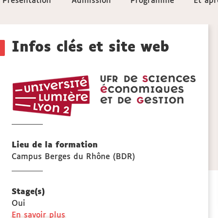
Présentation
Présentation
Admission
Admission
Programme
Programme
Et apr
Et apr
aux
Détails
sections
Infos clés et site web
de
UFR
la
SEG
scien
fiche
écono
et
de
Lieu de la formation
gesti
Campus Berges du Rhône (BDR)
Stage(s)
Oui
à
En savoir plus