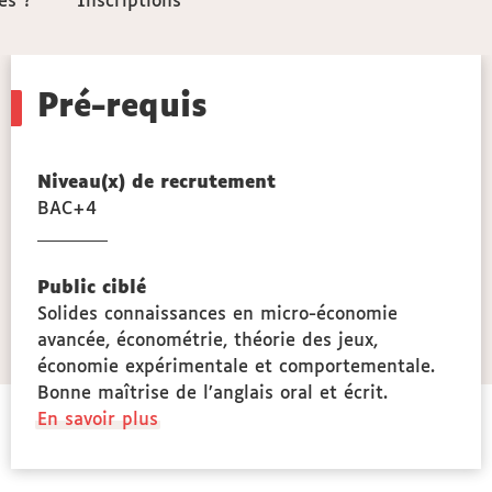
ès ?
ès ?
Inscriptions
Inscriptions
Pré-requis
Niveau(x) de recrutement
BAC+4
ces
miques
Public ciblé
Solides connaissances en micro-économie
on
avancée, économétrie, théorie des jeux,
économie expérimentale et comportementale.
Bonne maîtrise de l’anglais oral et écrit.
à
En savoir plus
propos
des