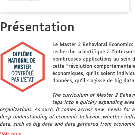
propos
des
Stage(s)
Présentation
Le Master 2 Behavioral Economics 
recherche scientifique à l’interse
nombreuses applications au sein d
cette "révolution comportementale
économiques, qu'ils soient individu
données, qu’il s’agisse de big da
The curriculum of Master 2 Behavio
taps into a quickly expanding area 
organizations. As such, it comes across new needs for ac
deep understanding of economic behavior, whether individ
data, such as big data and data gathered from economi
de
Voir plus