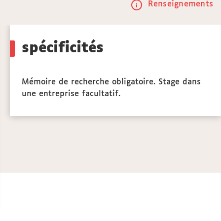
Renseignements
Call
to
spécificités
actio
Mémoire de recherche obligatoire. Stage dans
une entreprise facultatif.