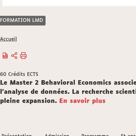
FORMATION LMD
Vous
Accueil
êtes
ici :
60
Crédits ECTS
Description
Le Master 2 Behavioral Economics associ
l’analyse de données. La recherche scient
pleine expansion.
En savoir plus
Accéder