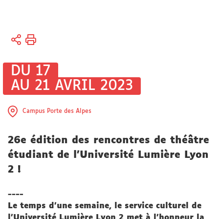
Vous
Accueil
êtes
Vie
ici :
des
DU 17
campus
AU 21 AVRIL 2023
Culture
Campus Porte des Alpes
26e édition des rencontres de théâtre
étudiant de l'Université Lumière Lyon
2 !
----
Le temps d’une semaine, le service culturel de
l’Université Lumière Lyon 2 met à l’honneur la