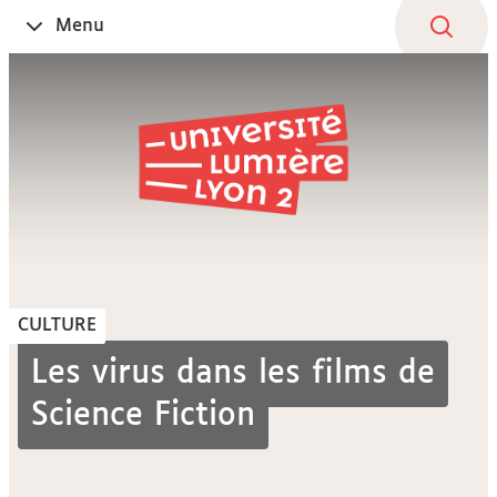
Aller
Navigation
Accès
Connexion
Menu
Ouvrir
au
directs
le
contenu
CULTURE
Les virus dans les films de
Science Fiction