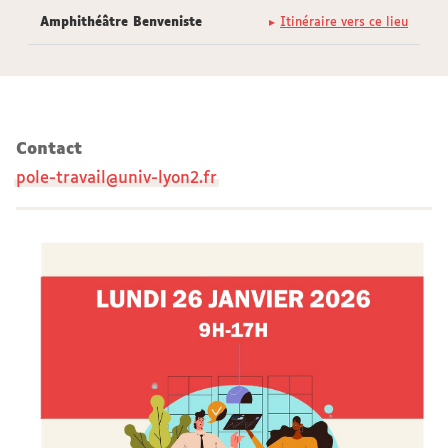
Amphithéâtre Benveniste
Itinéraire vers ce lieu
Contact
pole-travail@univ-lyon2.fr