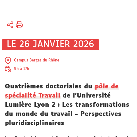
Vous
Accueil
êtes
Sciences
ici :
et société
LE 26 JANVIER 2026
Engagement
Les pôles
Campus Berges du Rhône
de
9h à 17h
spécialités
Quatrièmes doctoriales du
pôle de
spécialité Travail
de l'Université
Lumière Lyon 2 : Les transformations
du monde du travail - Perspectives
pluridisciplinaires