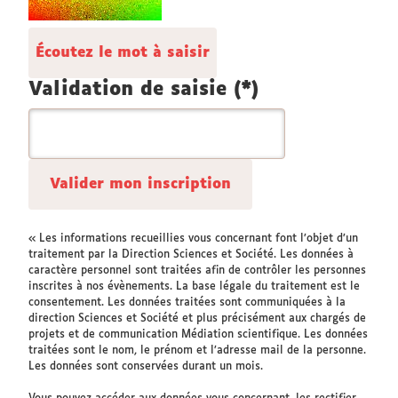
pour
les
Écoutez le mot à saisir
robots.
Si
Validation de saisie (*)
vous
êtes
humains,
merci
de
le
laisser
« Les informations recueillies vous concernant font l’objet d’un
traitement par la Direction Sciences et Société. Les données à
vide.
caractère personnel sont traitées afin de contrôler les personnes
inscrites à nos évènements. La base légale du traitement est le
consentement. Les données traitées sont communiquées à la
direction Sciences et Société et plus précisément aux chargés de
projets et de communication Médiation scientifique. Les données
traitées sont le nom, le prénom et l’adresse mail de la personne.
Les données sont conservées durant un mois.