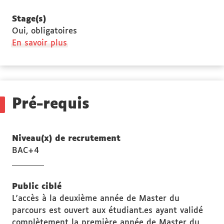
Stage(s)
Oui, obligatoires
à
En savoir plus
propos
des
Stage(s)
Pré-requis
Niveau(x) de recrutement
BAC+4
Public ciblé
L'accès à la deuxième année de Master du
parcours est ouvert aux étudiant.es ayant validé
complètement la première année de Master du