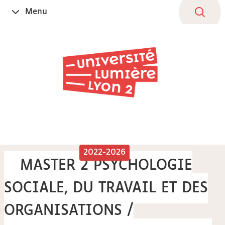
Aller
Navigation
Accès
Connexion
Menu
Ouvrir
au
directs
le
contenu
2022-2026
MASTER 2 PSYCHOLOGIE
SOCIALE, DU TRAVAIL ET DES
ORGANISATIONS /