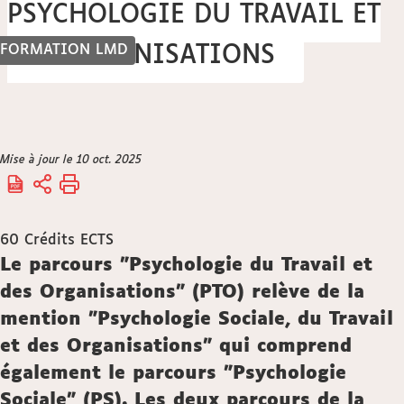
PSYCHOLOGIE DU TRAVAIL ET
FORMATION LMD
DES ORGANISATIONS
Vous
Mise à jour le 10 oct. 2025
Accueil
êtes
ici :
60
Crédits ECTS
Description
Le parcours "Psychologie du Travail et
des Organisations" (PTO) relève de la
mention "Psychologie Sociale, du Travail
et des Organisations" qui comprend
également le parcours "Psychologie
Sociale" (PS). Les deux parcours de la