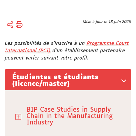
Vous
Mise à jour le 18 juin 2026
Accueil
êtes
International
ici :
Les possibilités de s'inscrire à un
Programme Court
Internationalisation
International (PCI)
d'un établissement partenaire
à domicile
peuvent varier suivant votre profil.
PCI – BIP
Étudiantes et étudiants
(licence/master)
BIP Case Studies in Supply
Chain in the Manufacturing
Industry