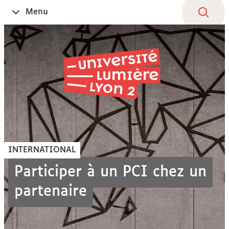
Aller
Navigation
Accès
Connexion
Menu
Ouvrir
au
directs
le
contenu
INTERNATIONAL
Participer à un PCI chez un
partenaire