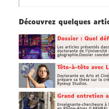
Découvrez quelques arti
Dossier : Quel dé
Les articles présentés dan
doctorante de l’Université 
géographie.Dossier coordon
Tête-à-tête avec 
Doctorante en Arts et Ciné
prépare sa thèse sur la cré
Ryseup Studios.
Grand entretien 
Enseignante-chercheure à 
en Rhône-Alpes (LARHRA). 