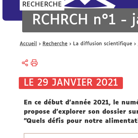
RECHERCHE
RCHRCH n°1 - j
Vous
Accueil
Recherche
La diffusion scientifique
êtes
ici :
LE 29 JANVIER 2021
En ce début d’année 2021, le num
propose d’explorer son dossier sur
"Quels défis pour notre alimentat