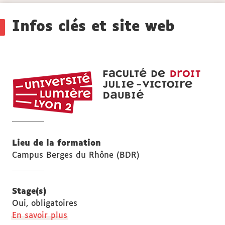
Détails
Infos clés et site web
UFR
DROI
Julie-
Victoi
Daubi
Lieu de la formation
Campus Berges du Rhône (BDR)
Stage(s)
Oui, obligatoires
à
En savoir plus