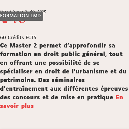
Vous
Mise à jour le 01 déc. 2025
Accueil
FORMATION LMD
êtes
ici :
60
Crédits ECTS
Description
Ce Master 2 permet d’approfondir sa
formation en droit public général, tout
en offrant une possibilité de se
spécialiser en droit de l’urbanisme et du
patrimoine. Des séminaires
d’entraînement aux différentes épreuves
des concours et de mise en pratique
En
savoir plus