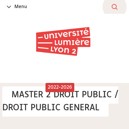
Aller
Navigation
Accès
Connexion
Menu
Ouvrir
au
directs
le
contenu
2022-2026
MASTER 2 DROIT PUBLIC /
DROIT PUBLIC GENERAL