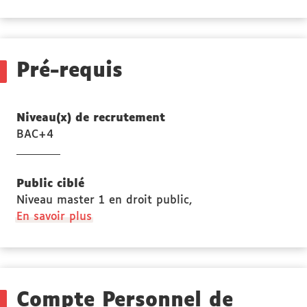
propos
des
Stage(s)
Pré-requis
Niveau(x) de recrutement
BAC+4
Public ciblé
Niveau master 1 en droit public,
à
En savoir plus
propos
des
Public
ciblé
Compte Personnel de