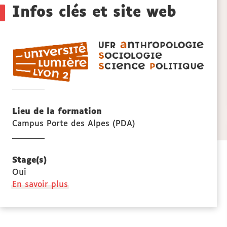
sections
Infos clés et site web
de
UFR
la
ASSP
anthr
fiche
sociol
et
scien
Lieu de la formation
politi
Campus Porte des Alpes (PDA)
Stage(s)
Oui
à
En savoir plus
propos
des
Stage(s)