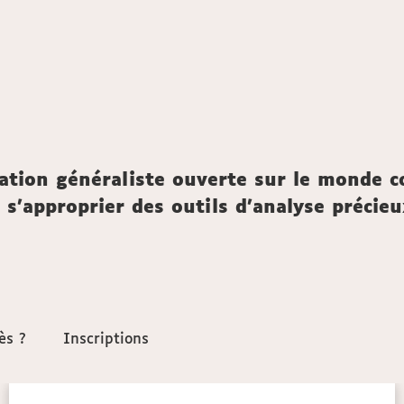
mation généraliste ouverte sur le monde 
e s’approprier des outils d’analyse précie
ès ?
ès ?
Inscriptions
Inscriptions