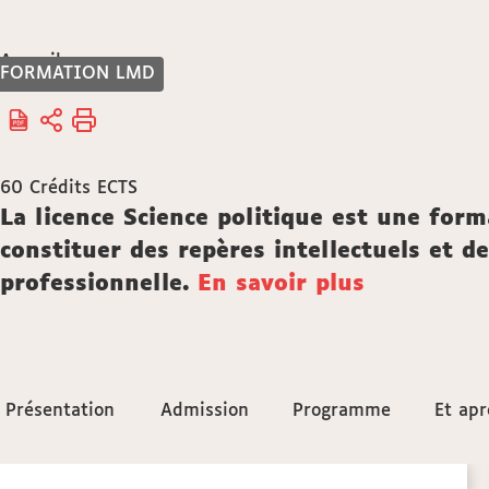
Vous
Accueil
FORMATION LMD
êtes
ici :
60
Crédits ECTS
Description
La licence Science politique est une for
constituer des repères intellectuels et d
professionnelle.
En savoir plus
Accéder
Présentation
Présentation
Admission
Admission
Programme
Programme
Et apr
Et apr
aux
Détails