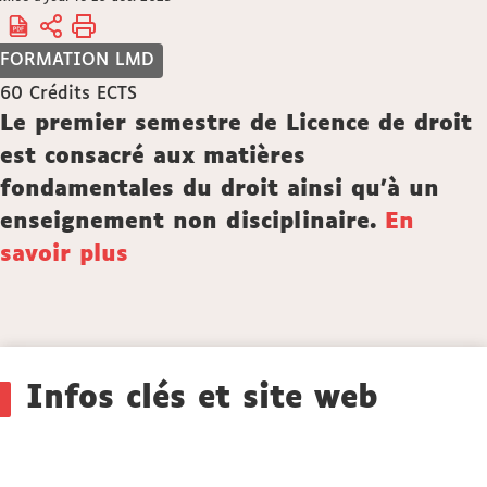
Accueil
êtes
ici :
FORMATION LMD
60
Crédits ECTS
Description
Le premier semestre de Licence de droit
est consacré aux matières
fondamentales du droit ainsi qu'à un
enseignement non disciplinaire.
En
savoir plus
Détails
Infos clés et site web