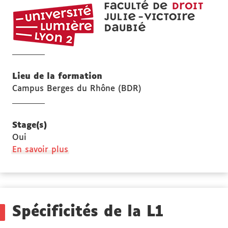
UFR
DROI
Julie-
Victoi
Daubi
Lieu de la formation
Campus Berges du Rhône (BDR)
Stage(s)
Oui
à
En savoir plus
propos
des
Stage(s)
Spécificités de la L1