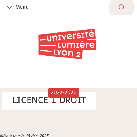
Aller
Navigation
Accès
Connexion
Menu
Ouvrir
au
directs
le
contenu
2022-2026
LICENCE 1 DROIT
Vous
Mise à jour le 16 déc. 2025