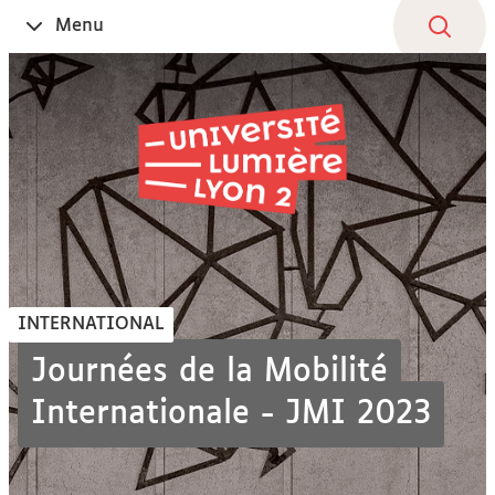
Aller
Navigation
Accès
Connexion
Menu
Ouvrir
au
directs
le
contenu
INTERNATIONAL
Journées de la Mobilité
Internationale - JMI 2023