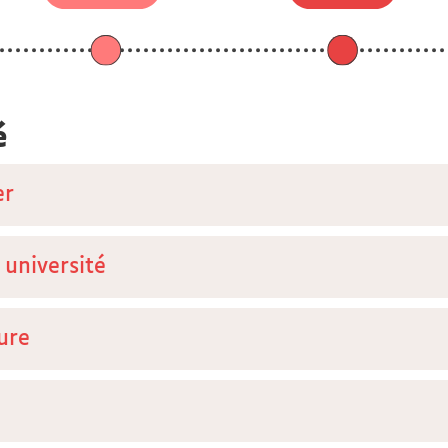
té
er
université
ure