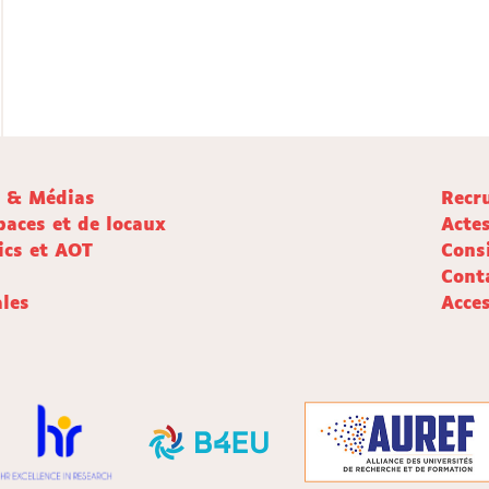
e & Médias
Recr
paces et de locaux
Acte
ics et AOT
Cons
Cont
les
Acces