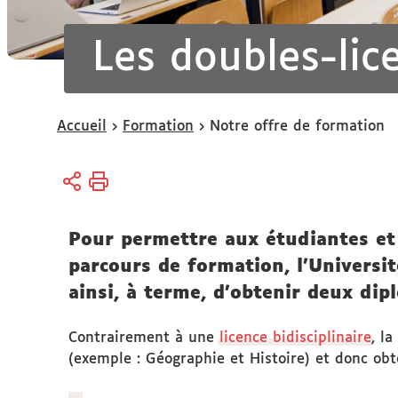
Les doubles-lic
Vous
Accueil
Formation
Notre offre de formation
êtes
ici :
Pour permettre aux étudiantes et é
parcours de formation, l'Universit
ainsi, à terme, d’obtenir deux dip
Contrairement à une
licence bidisciplinaire
, l
(exemple : Géographie et Histoire) et donc obte