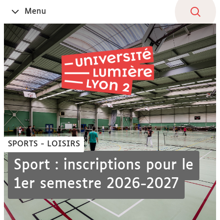
Aller
Navigation
Accès
Connexion
Menu
Ouvrir
au
directs
le
contenu
SPORTS - LOISIRS
Sport : inscriptions pour le
1er semestre 2026-2027