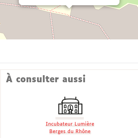
À consulter aussi
Incubateur Lumière
Berges du Rhône