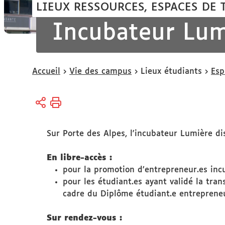
LIEUX RESSOURCES, ESPACES DE 
Incubateur Lum
Vous
Accueil
Vie des campus
Lieux étudiants
Esp
êtes
ici :
Sur Porte des Alpes, l'incubateur Lumière di
En libre-accès :
pour la promotion d’entrepreneur.es incu
pour les étudiant.es ayant validé la tra
cadre du Diplôme étudiant.e entrepreneu
Sur rendez-vous :