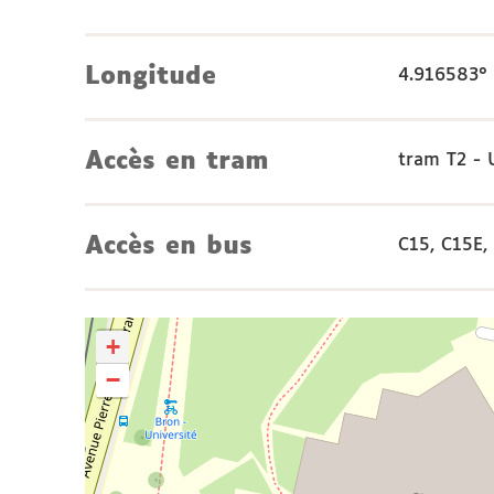
Longitude
4.916583°
Accès en tram
tram T2 - 
Accès en bus
C15, C15E,
+
−