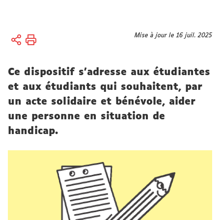
Vous
Mise à jour le 16 juil. 2025
Accueil
êtes
Vie
ici :
des
Ce dispositif s'adresse aux étudiantes
campus
et aux étudiants qui souhaitent, par
Handicap
un acte solidaire et bénévole, aider
une personne en situation de
handicap.