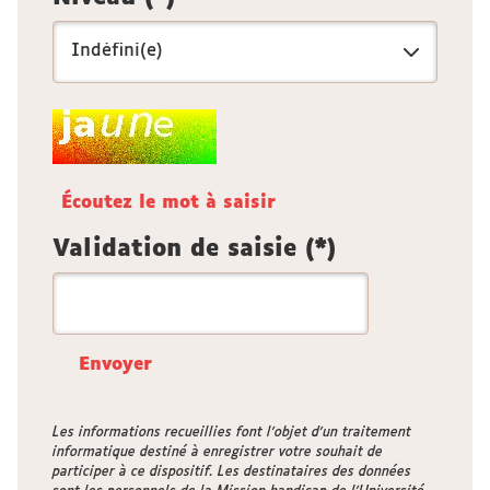
Champ
pour
les
Écoutez le mot à saisir
robots.
Si
Validation de saisie (*)
vous
êtes
humains,
merci
de
le
laisser
Les informations recueillies font l’objet d’un traitement
informatique destiné à enregistrer votre souhait de
vide.
participer à ce dispositif. Les destinataires des données