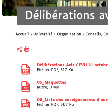
Délibérations a
Vous
Accueil
Université
Organisation
Conseils, C
êtes
ici :
Délibérations Avis CFVU 21 octob
Fichier PDF
,
317 Ko
05_Maquettes
autre
,
9 Mo
06_Liste des enseignements d’ouv
Fichier PDF
,
507 Ko