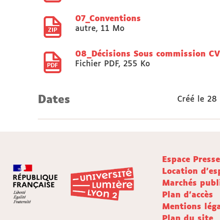
07_Conventions
autre
,
11 Mo
08_Décisions Sous commission CVE
Fichier PDF
,
255 Ko
Dates
Créé le
28 
Espace Press
Location d'es
Marchés publ
Plan d'accès
Mentions léga
Plan du site