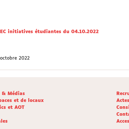
C initiatives étudiantes du 04.10.2022
octobre 2022
e & Médias
Recr
paces et de locaux
Acte
ics et AOT
Cons
Cont
les
Acces