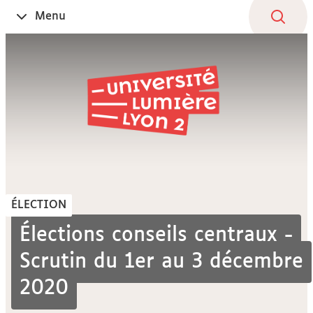
Aller
Navigation
Accès
Connexion
Menu
Ouvrir
au
directs
le
contenu
ÉLECTION
Élections conseils centraux -
Scrutin du 1er au 3 décembre
2020