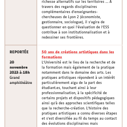
richesse alternatifs sur les territoires … À
travers des regards disciplinaires
complémentaires d’enseignantes-
chercheuses de Lyon 2 (économiste,
gestionnaire, sociologue), il s’agira de
questionner en quoi l’évaluation de l’ESS
contribue à son institutionnalisation et à
redessiner ses frontières.
REPORTÉE
50 ans de créations artistiques dans les
formations
20
L’Université est le lieu de la recherche et de
novembre
la formation mais également de la pratique
2023 à 18h
notamment dans le domaine des arts. Les
Grand
pratiques artistiques répondent à un intérêt
amphithéâtre
particulièrement aigu de la part des
étudiant.es, touchant ainsi à leur
professionnalisation, à la spécificité de
certains projets et dispositifs pédagogiques
ainsi qu’à des approches scientifiques telles
que la recherche-création. L’histoire des
pratiques artistiques a connu diverses étapes
et s’est diversifiée au fil du temps au contact
des évolutions disciplinaires mais