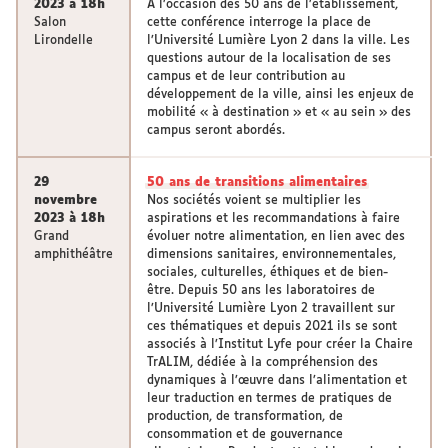
2023 à 18h
À l’occasion des 50 ans de l’établissement,
Salon
cette conférence interroge la place de
Lirondelle
l’Université Lumière Lyon 2 dans la ville. Les
questions autour de la localisation de ses
campus et de leur contribution au
développement de la ville, ainsi les enjeux de
mobilité « à destination » et « au sein » des
campus seront abordés.
29
50 ans de transitions alimentaires
novembre
Nos sociétés voient se multiplier les
2023 à 18h
aspirations et les recommandations à faire
Grand
évoluer notre alimentation, en lien avec des
amphithéâtre
dimensions sanitaires, environnementales,
sociales, culturelles, éthiques et de bien-
être. Depuis 50 ans les laboratoires de
l’Université Lumière Lyon 2 travaillent sur
ces thématiques et depuis 2021 ils se sont
associés à l’Institut Lyfe pour créer la Chaire
TrALIM, dédiée à la compréhension des
dynamiques à l’œuvre dans l’alimentation et
leur traduction en termes de pratiques de
production, de transformation, de
consommation et de gouvernance