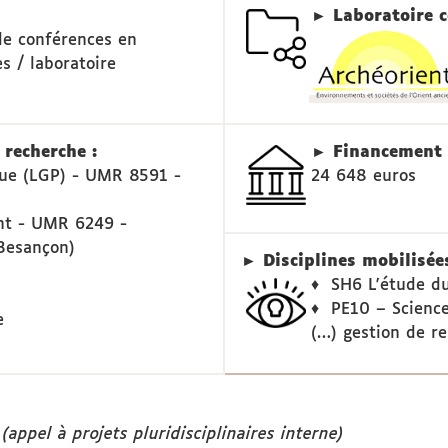
► Laboratoire c
de conférences en
s / laboratoire
recherche :
► Financement 
que (LGP) - UMR 8591 -
24 648 euros
nt - UMR 6249 -
(Besançon)
► Disciplines mobilisées
♦ SH6 L'étude du
♦ PE10 – Science
e
(…) gestion de re
(appel à projets pluridisciplinaires interne)