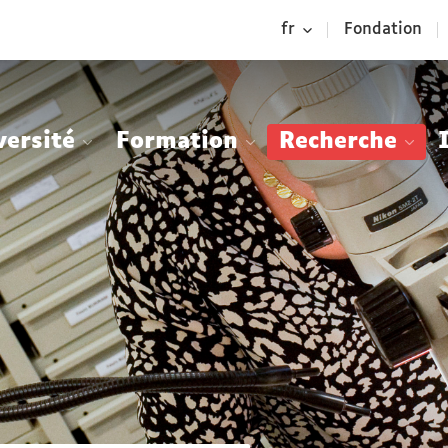
Aller
Navigation
Accès
Connexion
fr
Fondation
au
directs
contenu
versité
Formation
Recherche