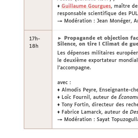
♦
Guillaume Gourgues
, maître de
responsable scientifique des PUL
→ Modération : Jean Monéger, 
► Propagande et objection fac
17h-
Silence, on tire ! Climat de g
18h
Les dépenses militaires européen
le deuxième exportateur mondial
l’accompagne.
avec :
♦ Almodis Peyre, Enseignante-ch
♦ Loïc Fournil, auteur de
Économie
♦ Tony Fortin, directeur des rec
♦ Fabrice Lamarck, auteur de
Des
→ Modération : Sayat Topuzogull