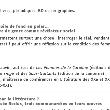
livres, périodiques, BD et sérigraphies.
oile de fond au polar...
ture de genre comme révélateur social
permettent surtout une chose : interroger le réel. Penda
atif peut offrir une réflexion sur la condition des femm
auvin, autrices de
Les Femmes de la Caroline
(éditions d
e singe
et des
Sous-traitants
(édition de la Lanterne) ;
s
, maîtresse de conférences en Littérature des XXe et XX
X-XXI).
par la littérature ?
lisée Reclus, trois communard•es en leurs œuvres