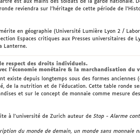
martre est aux mains des soldats de la garde nationale. 
ronde reviendra sur l’héritage de cette période de l’Histo
émérite en géographie (Université Lumière Lyon 2 / Labo
lection Espaces critiques aux Presses universitaires de L
a Lanterne.
e respect des droits individuels.
 avec l'économie monétaire & la marchandisation du v
nt existe depuis longtemps sous des formes anciennes (es
, de la nutrition et de l’éducation. Cette table ronde 
andises et sur le concept de monnaie comme mesure des 
te à l'université de Zurich auteur de
Stop - Alarme cont
ription du monde de demain, un monde sans monnaie ni t