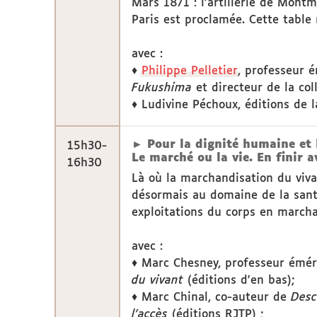
Mars 1871 : l’artillerie de Mont
Paris est proclamée. Cette table 
avec :
♦
Philippe Pelletier
, professeur 
Fukushima
et directeur de la col
♦ Ludivine Péchoux, éditions de l
► Pour la dignité humaine et l
15h30-
Le marché ou la vie. En finir
16h30
Là où la marchandisation du viva
désormais au domaine de la santé
exploitations du corps en march
avec :
♦ Marc Chesney, professeur éméri
du vivant
(éditions d'en bas);
♦ Marc Chinal, co-auteur de
Desc
l'accès
(éditions RJTP) ;