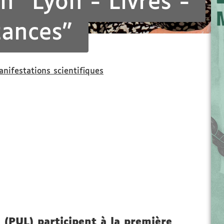
n "Lyon - Livres -
tances"
nifestations scientifiques
 (PUL) participent à la première