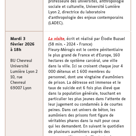
professeure des universités, anthropologie
sociale et culturelle, Université Lumière
Lyon 2, directrice du laboratoire
d’anthropologie des enjeux contemporains
(LADEC).
Mardi 3
La visite
, écrit et réalisé par Élodie Buzuel
février 2026
(58 min. • 2024 • France)
à 18h
Fleury-Mérogis est le centre pénitentiaire
le plus grand de France et d’Europe, 160
BU Chevreul
hectares de système carcéral, une ville
Université
dans la ville. Ici se croisent chaque jour 4
Lumière Lyon 2
000 détenus et 1 600 membres du
10, rue
personnel, dont une vingtaine d’aumôniers
Chevreul
de prison. La détresse est immense et le
69007 Lyon
taux de suicide est 6 fois plus élevé que
dans la population générale, touchant en
particulier les plus jeunes dans l’attente de
leur jugement ou condamnés à de courtes
peines. Dans cet univers de béton, les
aumôniers des prisons font figure de
véritables phares dans la nuit pour ceux
qui les demandent. En suivant le quotidien
de plusieurs aumôniers auprès des