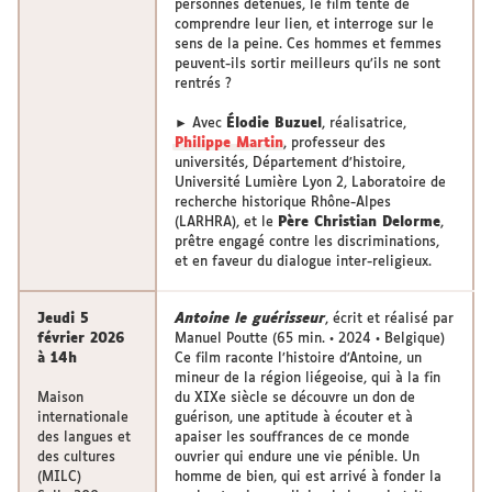
personnes détenues, le film tente de
comprendre leur lien, et interroge sur le
sens de la peine. Ces hommes et femmes
peuvent-ils sortir meilleurs qu’ils ne sont
rentrés ?
► Avec
Élodie Buzuel
, réalisatrice,
Philippe Martin
, professeur des
universités, Département d’histoire,
Université Lumière Lyon 2, Laboratoire de
recherche historique Rhône-Alpes
(LARHRA), et le
Père Christian Delorme
,
prêtre engagé contre les discriminations,
et en faveur du dialogue inter-religieux.
Jeudi 5
Antoine le guérisseur
, écrit et réalisé par
février 2026
Manuel Poutte (65 min. • 2024 • Belgique)
à 14h
Ce film raconte l’histoire d’Antoine, un
mineur de la région liégeoise, qui à la fin
Maison
du XIXe siècle se découvre un don de
internationale
guérison, une aptitude à écouter et à
des langues et
apaiser les souffrances de ce monde
des cultures
ouvrier qui endure une vie pénible. Un
(MILC)
homme de bien, qui est arrivé à fonder la