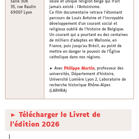
Salle 308
seule et unique religion belge qui n’ait
35, rue Raulin
jamais existé : l’Antoinisme.
69007 Lyon
Ce film documentaire retrace l’étonnant
parcours de Louis Antoine et l’incroyable
développement d’un courant social et
religieux oublié de l’histoire de Belgique.
Un courant qui a pourtant eu des centaines
de milliers d’adeptes en Wallonie, en
France, puis jusqu’au Brésil, au point de
mettre en danger le pouvoir de l’Église
catholique dans nos régions.
► Avec
Philippe Martin
, professeur des
universités, Département d’histoire,
Université Lumière Lyon 2, Laboratoire de
recherche historique Rhône-Alpes
(LARHRA)
► Télécharger le Livret de
l'édition 2026
|