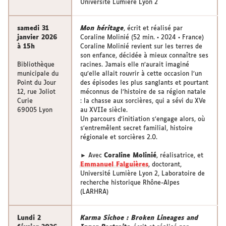
Université Lumière Lyon 2
samedi 31
Mon héritage
, écrit et réalisé par
janvier 2026
Coraline Molinié (52 min. • 2024 • France)
à 15h
Coraline Molinié revient sur les terres de
son enfance, décidée à mieux connaître ses
Bibliothèque
racines. Jamais elle n’aurait imaginé
municipale du
qu’elle allait rouvrir à cette occasion l’un
Point du Jour
des épisodes les plus sanglants et pourtant
12, rue Joliot
méconnus de l’histoire de sa région natale
Curie
: la chasse aux sorcières, qui a sévi du XVe
69005 Lyon
au XVIIe siècle.
Un parcours d’initiation s’engage alors, où
s’entremêlent secret familial, histoire
régionale et sorcières 2.0.
► Avec
Coraline Molinié
, réalisatrice, et
Emmanuel Falguières
, doctorant,
Université Lumière Lyon 2, Laboratoire de
recherche historique Rhône-Alpes
(LARHRA)
Lundi 2
Karma Sichoe : Broken Lineages and