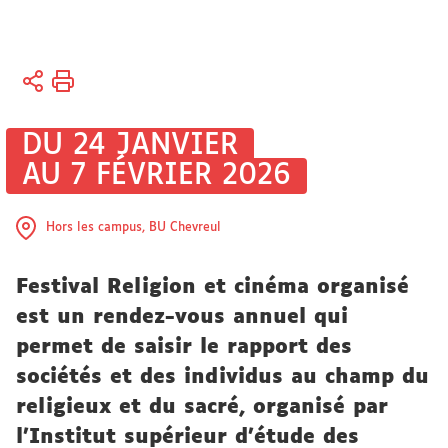
Vous
Accueil
êtes
Recherche
ici :
Actualités
DU 24 JANVIER
Agenda des
AU 7 FÉVRIER 2026
manifestations
scientifiques
Hors les campus, BU Chevreul
Festival Religion et cinéma organisé
est un rendez-vous annuel qui
permet de saisir le rapport des
sociétés et des individus au champ du
religieux et du sacré, organisé par
l'Institut supérieur d'étude des