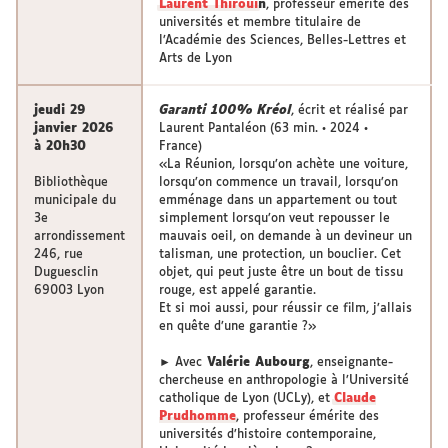
Laurent Thiroui
n
, professeur émérite des
universités et membre titulaire de
l’Académie des Sciences, Belles-Lettres et
Arts de Lyon
jeudi 29
Garanti 100% Kréol
, écrit et réalisé par
janvier 2026
Laurent Pantaléon (63 min. • 2024 •
à 20h30
France)
«La Réunion, lorsqu’on achète une voiture,
Bibliothèque
lorsqu’on commence un travail, lorsqu’on
municipale du
emménage dans un appartement ou tout
3e
simplement lorsqu’on veut repousser le
arrondissement
mauvais oeil, on demande à un devineur un
246, rue
talisman, une protection, un bouclier. Cet
Duguesclin
objet, qui peut juste être un bout de tissu
69003 Lyon
rouge, est appelé garantie.
Et si moi aussi, pour réussir ce film, j’allais
en quête d’une garantie ?»
► Avec
Valérie Aubourg
, enseignante-
chercheuse en anthropologie à l’Université
catholique de Lyon (UCLy), et
Claude
Prudhomme
, professeur émérite des
universités d’histoire contemporaine,