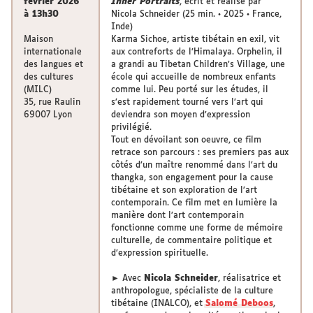
février 2026
Inner Portraits
, écrit et réalisé par
à 13h30
Nicola Schneider (25 min. • 2025 • France,
Inde)
Maison
Karma Sichoe, artiste tibétain en exil, vit
internationale
aux contreforts de l’Himalaya. Orphelin, il
des langues et
a grandi au Tibetan Children’s Village, une
des cultures
école qui accueille de nombreux enfants
(MILC)
comme lui. Peu porté sur les études, il
35, rue Raulin
s’est rapidement tourné vers l’art qui
69007 Lyon
deviendra son moyen d’expression
privilégié.
Tout en dévoilant son oeuvre, ce film
retrace son parcours : ses premiers pas aux
côtés d’un maître renommé dans l’art du
thangka, son engagement pour la cause
tibétaine et son exploration de l’art
contemporain. Ce film met en lumière la
manière dont l’art contemporain
fonctionne comme une forme de mémoire
culturelle, de commentaire politique et
d’expression spirituelle.
► Avec
Nicola Schneider
, réalisatrice et
anthropologue, spécialiste de la culture
tibétaine (INALCO), et
Salomé Deboos
,