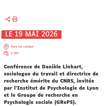
Vous
Accueil
êtes
Recherche
ici :
Actualités
LE 19 MAI 2026
Agenda des
manifestations
scientifiques
Hors les campus
à 14h
Conférence de Danièle Linhart,
sociologue du travail et directrice de
recherche émérite du CNRS, invitée
par l'Institut de Psychologie de Lyon
et le Groupe de recherche en
Psychologie sociale (GRePS).