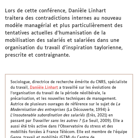
Lors de cette conférence, Danièle Linhart
traitera des contradictions internes au nouveau
modèle managérial et plus particulièrement des
tentatives actuelles d’humanisation de la
mobilisation des salariés et salariées dans une
organisation du travail d’inspiration taylorienne,
prescrite et contraignante.
Sociologue, directrice de recherche émérite du CNRS, spécialiste
du travail,
Danièle Linhart
a travaillé sur les évolutions de
l’organisation du travail de la période néolibérale, la
précarisation, et les nouvelles techniques de management.
Autrice de plusieurs ouvrages de référence sur le sujet de
La
Modernisation des entreprises
(La Découverte, 1994) à
L’insoutenable subordination des salariés
(Erès, 2021) en
passant par
Travailler sans les autres ?
(Le Seuil, 2009). Elle a
aussi été très active dans l’Observatoire du stress et des
mobilités forcées à France Télécom. Elle est membre de l'équipe
Genre, travail et mobilités (GTM) du Centre de