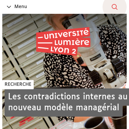
Aller
Navigation
Accès
Connexion
Menu
Ouvrir
au
directs
le
contenu
RECHERCHE
Les contradictions internes au
nouveau modèle managérial