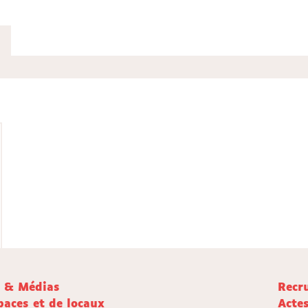
e & Médias
Recr
paces et de locaux
Acte