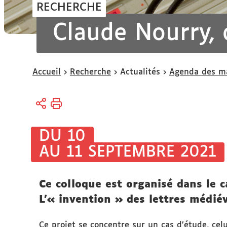
RECHERCHE
Claude Nourry, d
Vous
Accueil
Recherche
Actualités
Agenda des ma
êtes
ici :
DU 10
AU 11 SEPTEMBRE 2021
Ce colloque est organisé dans le 
L’« invention » des lettres médiév
Ce projet se concentre sur un cas d’étude, celu