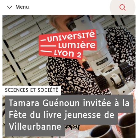
Aller
Navigation
Accès
Connexion
Menu
Ouvrir
au
directs
le
contenu
SCIENCES ET SOCIÉTÉ
Tamara Guénoun invitée à la
Fête du livre jeunesse de
Villeurbanne