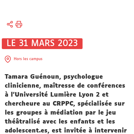
Vous
Accueil
êtes
ici :
Recherche
LE 31 MARS 2023
Actualités
Hors les campus
Actualités
de la
Tamara Guénoun, psychologue
recherche
clinicienne, maîtresse de conférences
à l’Université Lumière Lyon 2 et
chercheure au CRPPC, spécialisée sur
les groupes à médiation par le jeu
théâtralisé avec les enfants et les
adolescent.es, est invitée à intervenir