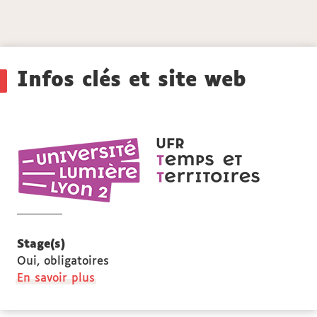
Détails
Infos clés et site web
UFR
Temps
et
territoires
Stage(s)
Oui, obligatoires
à
En savoir plus
propos
des