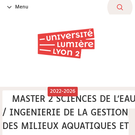
Aller
Navigation
Accès
Connexion
Menu
Ouvrir
au
directs
le
contenu
2022-2026
MASTER 2 SCIENCES DE L'EA
/ INGENIERIE DE LA GESTION
DES MILIEUX AQUATIQUES ET