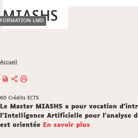
MIASHS
FORMATION LMD
Vous
Accueil
êtes
ici :
60
Crédits ECTS
Description
Le Master MIASHS a pour vocation d'int
l'Intelligence Artificielle pour l'analys
est orientée
En savoir plus