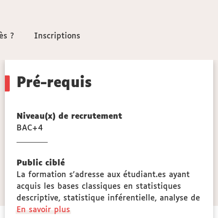
ès ?
ès ?
Inscriptions
Inscriptions
Pré-requis
Niveau(x) de recrutement
BAC+4
opologie,
ogie
Public ciblé
ce
La formation s'adresse aux étudiant.es ayant
que
acquis les bases classiques en statistiques
descriptive, statistique inférentielle, analyse de
à
En savoir plus