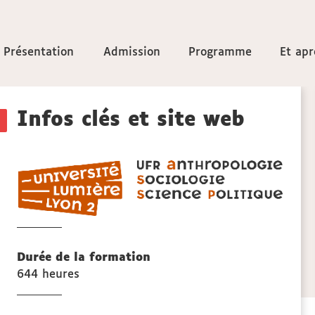
Accéder
Présentation
Présentation
Admission
Admission
Programme
Programme
Et apr
Et apr
aux
Détails
sections
Infos clés et site web
de
UFR
la
ASSP
anthr
fiche
sociol
et
scien
Durée de la formation
politi
644 heures