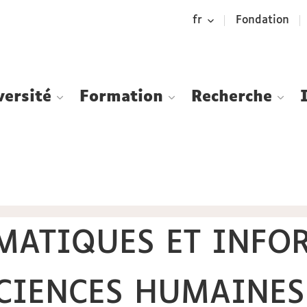
Aller
Navigation
Accès
Connexion
fr
Fondation
au
directs
contenu
versité
Formation
Recherche
MATIQUES ET INFO
CIENCES HUMAINES 