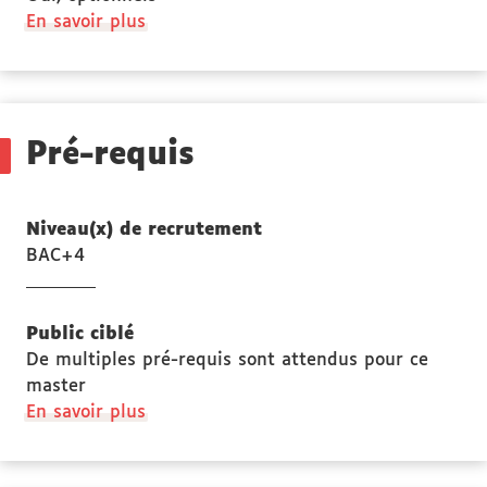
à
En savoir plus
propos
des
Stage(s)
Pré-requis
Niveau(x) de recrutement
BAC+4
Public ciblé
De multiples pré-requis sont attendus pour ce
master
à
En savoir plus
propos
des