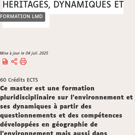
HERITAGES, DYNAMIQUES ET
FORMATION LMD
GESTION
Vous
Mise à jour le 04 juil. 2025
Accueil
êtes
ici :
60
Crédits ECTS
Description
Ce master est une formation
pluridisciplinaire sur l'environnement et
ses dynamiques à partir des
questionnements et des compétences
développées en géographie de
l'environnement mais aussi dans