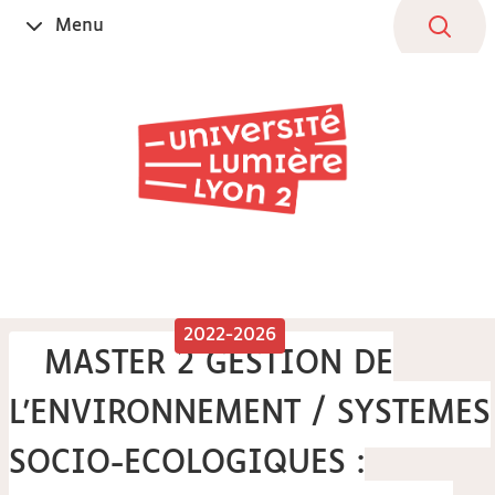
Aller
Navigation
Accès
Connexion
Menu
Ouvrir
au
directs
le
contenu
2022-2026
MASTER 2 GESTION DE
L'ENVIRONNEMENT / SYSTEMES
SOCIO-ECOLOGIQUES :