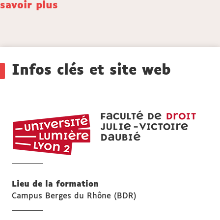
savoir plus
Détails
Infos clés et site web
UFR
DROI
Julie-
Victoi
Daubi
Lieu de la formation
Campus Berges du Rhône (BDR)