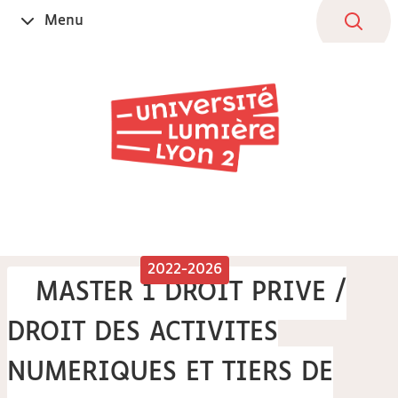
Aller
Navigation
Accès
Connexion
Menu
Ouvrir
au
directs
le
contenu
2022-2026
MASTER 1 DROIT PRIVE /
DROIT DES ACTIVITES
NUMERIQUES ET TIERS DE