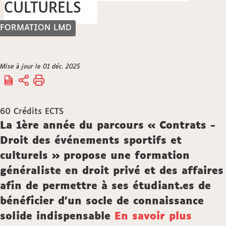
CULTURELS
FORMATION LMD
Vous
Mise à jour le 01 déc. 2025
Accueil
êtes
ici :
60
Crédits ECTS
Description
La 1ère année du parcours « Contrats -
Droit des événements sportifs et
culturels » propose une formation
généraliste en droit privé et des affaires
afin de permettre à ses étudiant.es de
bénéficier d'un socle de connaissance
solide indispensable
En savoir plus