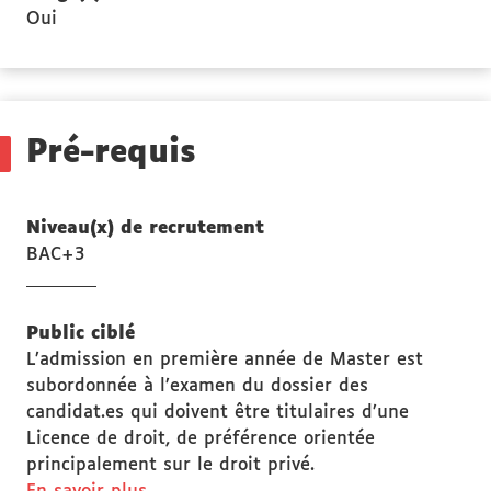
Oui
Pré-requis
Niveau(x) de recrutement
BAC+3
Public ciblé
L’admission en première année de Master est
subordonnée à l’examen du dossier des
candidat.es qui doivent être titulaires d’une
Licence de droit, de préférence orientée
principalement sur le droit privé.
à