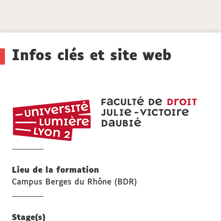
Détails
Infos clés et site web
UFR
DROI
Julie-
Victoi
Daubi
Lieu de la formation
Campus Berges du Rhône (BDR)
Stage(s)