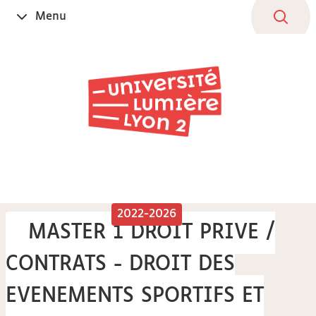
Aller
Navigation
Accès
Connexion
Menu
Ouvrir
au
directs
le
contenu
2022-2026
MASTER 1 DROIT PRIVE /
CONTRATS - DROIT DES
EVENEMENTS SPORTIFS ET