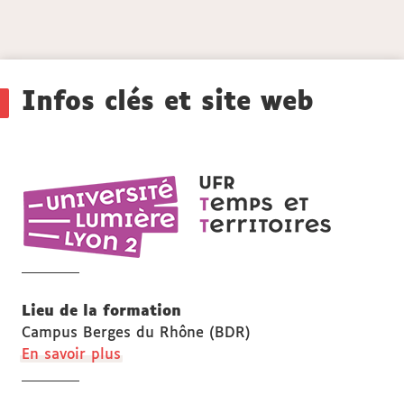
Détails
Infos clés et site web
UFR
Temps
et
territoires
Lieu de la formation
Campus Berges du Rhône (BDR)
à
En savoir plus
propos
des