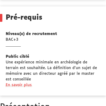
Pré-requis
Niveau(x) de recrutement
BAC+3
Public ciblé
Une expérience minimale en archéologie de
terrain est souhaitée. La définition d'un sujet de
mémoire avec un directeur agréé par le master
est conseillée
à
En savoir plus
propos
des
Public