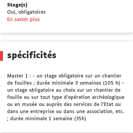
Lieu
Stage(s)
de
Oui, obligatoires
la
à
En savoir plus
formation
propos
des
Stage(s)
spécificités
Master 1 : - un stage obligatoire sur un chantier
de fouilles ; durée minimale 3 semaines (105 h) -
un stage obligatoire au choix sur un chantier de
fouille ou sur tout type d'opération archéologique
ou en musée ou auprès des services de l'Etat ou
dans une entreprise ou dans une association, etc.
; durée minimale 1 semaine (35h)