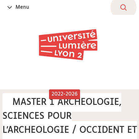
Aller
Navigation
Accès
Connexion
Menu
Ouvrir
au
directs
le
contenu
2022-2026
MASTER 1 ARCHEOLOGIE,
SCIENCES POUR
L'ARCHEOLOGIE / OCCIDENT ET