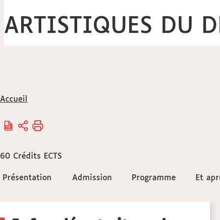
ARTISTIQUES DU D
Vous
Accueil
êtes
ici :
60
Crédits ECTS
Accéder
Présentation
Présentation
Admission
Admission
Programme
Programme
Et apr
Et apr
aux
Détails