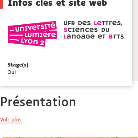
sections
Infos clés et site web
de
UFR
la
LESLA
lettre
fiche
scien
du
langa
Stage(s)
et
Oui
arts
Présentation
de
Voir plus
détails