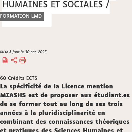
HUMAINES ET SOCIALES /
FORMATION LMD
HISTOIRE
Vous
Mise à jour le 30 oct. 2025
Accueil
êtes
ici :
60
Crédits ECTS
Description
La spécificité de la Licence mention
MIASHS est de proposer aux étudiant.es
de se former tout au long de ses trois
années à la pluridisciplinarité en
combinant des connaissances théoriques
et pratiques des Sciences Humaines et