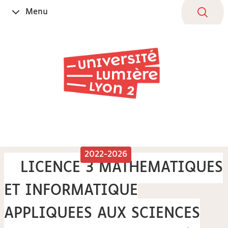
Aller
Navigation
Accès
Connexion
Menu
Ouvrir
au
directs
le
contenu
2022-2026
LICENCE 3 MATHEMATIQUES
ET INFORMATIQUE
APPLIQUEES AUX SCIENCES