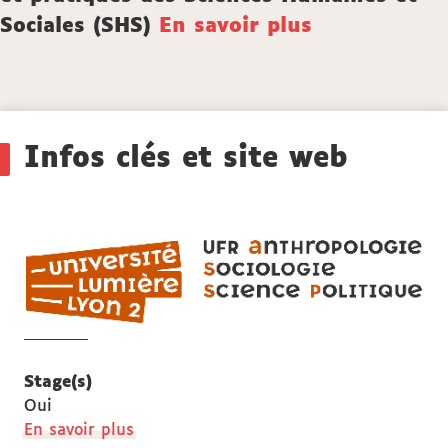
Sociales (SHS)
En savoir plus
Détails
Infos clés et site web
UF
AS
ant
soc
et
sci
Stage(s)
pol
Oui
à
En savoir plus