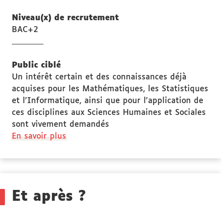
Niveau(x) de recrutement
BAC+2
Public ciblé
Un intérêt certain et des connaissances déjà
acquises pour les Mathématiques, les Statistiques
et l'Informatique, ainsi que pour l'application de
ces disciplines aux Sciences Humaines et Sociales
sont vivement demandés
à
En savoir plus
propos
des
Public
ciblé
Et après ?