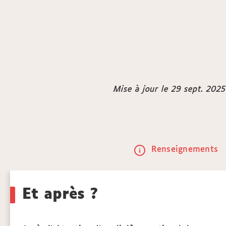
Mise à jour le 29 sept. 2025
Renseignements
Call
to
Et après ?
actio