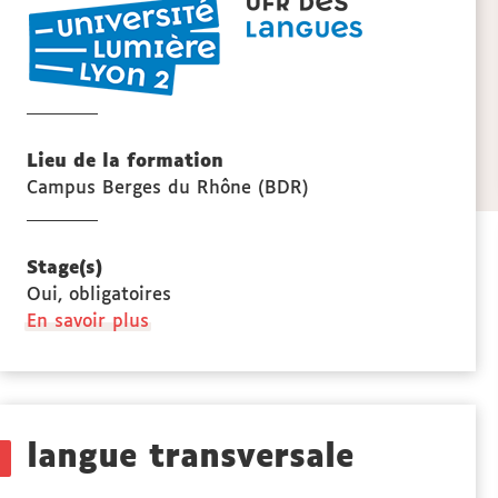
UFR
la
LANGUES
fiche
Lieu de la formation
Campus Berges du Rhône (BDR)
Stage(s)
Oui, obligatoires
à
En savoir plus
propos
des
Stage(s)
langue transversale