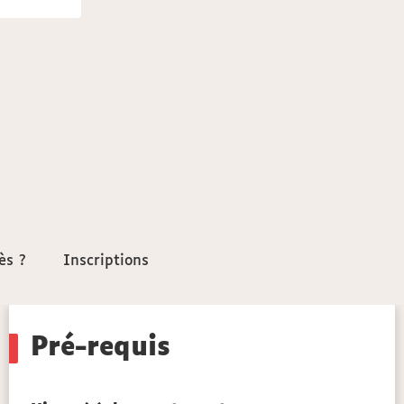
ès ?
ès ?
Inscriptions
Inscriptions
Pré-requis