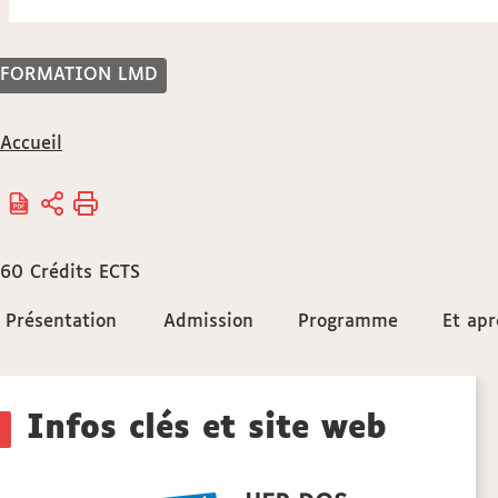
FORMATION LMD
Vous
Accueil
êtes
ici :
60
Crédits ECTS
Accéder
Présentation
Présentation
Admission
Admission
Programme
Programme
Et apr
Et apr
aux
Détails
sections
Infos clés et site web
de