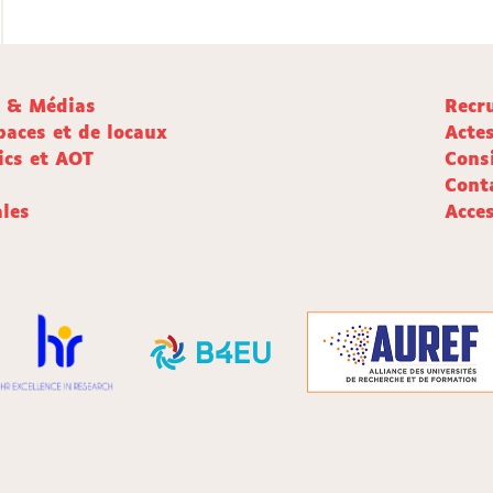
e & Médias
Recr
paces et de locaux
Acte
ics et AOT
Cons
Cont
les
Acces