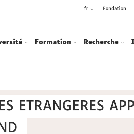
Aller
Navigation
Accès
Connexion
fr
Fondation
au
directs
contenu
versité
Formation
Recherche
ES ETRANGERES APP
AND