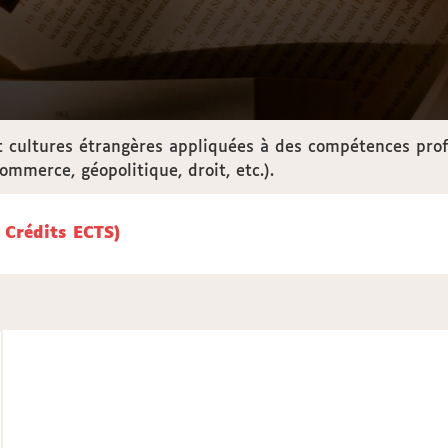
 cultures étrangères appliquées à des compétences profe
mmerce, géopolitique, droit, etc.).
5 LEA ANGLAIS - ALLEMAND (30 Crédits ECTS)