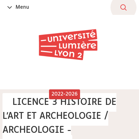
Aller
Navigation
Accès
Connexion
Menu
Ouvrir
au
directs
le
contenu
2022-2026
LICENCE 3 HISTOIRE DE
L'ART ET ARCHEOLOGIE /
ARCHEOLOGIE -