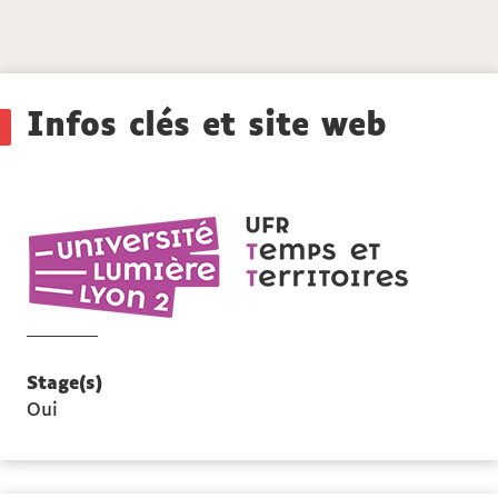
Détails
Infos clés et site web
UFR
Temps
et
territoires
Stage(s)
Oui